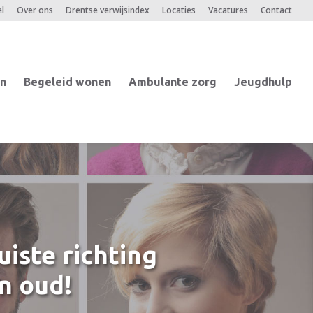
l
Over ons
Drentse verwijsindex
Locaties
Vacatures
Contact
n
Begeleid wonen
Ambulante zorg
Jeugdhulp
uiste richting
n oud!